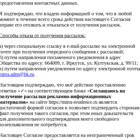
предоставления контактных данных.
Я подтверждаю, что владею информацией о том, что в любой
момент в течение всего срока действия настоящего Согласия
вправе его отозвать и отказаться от получения рассылок.
Способы отказа от получения рассылок:
а) через специальную ссылку в e-mail-рассылке на электронной
почте при получении очередного сообщения с рассылкой;
б) путем направления письменного уведомления в адрес
Общества по адресу: 664009, г. Иркутск, ул. Култукская, д. 99/11;
в) путем направления уведомления по адресу электронной почт
mirra.adm@bk.ru
.
Настоящим подтверждаю, что моё действие проставлению
отметки «✓» на соответствующем блоке «
Соглашаюсь на
получение рассылки рекламно-информационных
материалов»
на сайте https://mirra-residence.ru является
достаточной формой согласия и позволяет подтвердить сторонам
факт получения такого согласия, при этом иных доказательств
для дополнительного подтверждения моего свободного
волеизъявления не потребуется.
Настоящее Согласие предоставляется на неограниченный срок