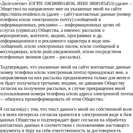
«Долголетие» (ОГРН 1083808014036, ИНН 3808185453) (далее –
Общество) на направление мне на указанные мной на сайте
https://mirra-residence.ru (далее – сайт) контактные данные (номер
телефона и/или электронную почту) сообщений в
информационных, рекламно — информационных целях об
услугах (сервисах) Общества, а именно: рассылок о
мероприятиях, контенте, акциях, программах и др.
информационного и рекламного характера в виде sms-
сообщений, и/или электронных писем, и/или сообщений в
мессенджерах, и/или push-уведомлений, и/или посредством
телефонных звонков (далее – рассылка).
Подтверждаю, что указанные мной на сайте контактные данные
(номер телефона и/или электронная почта) принадлежат мне, а
направляемая на них рассылка предназначена только для меня и
не будет получаться третьими лицами, не давшими Обществу
согласия на получение рассылки, в случае прекращения мной
использования номера телефона и/или адреса электронной почт
— обязуюсь проинформировать об этом Общество.
Я согласен(а) с тем, что текст данного мной по собственной воле
и в моих интересах согласия хранится в электронном виде в базе
данных Общества и подтверждает факт согласия на обработку
контактных данных в соответствии с положениями настоящего
документа и беру на себя ответственность за достоверность