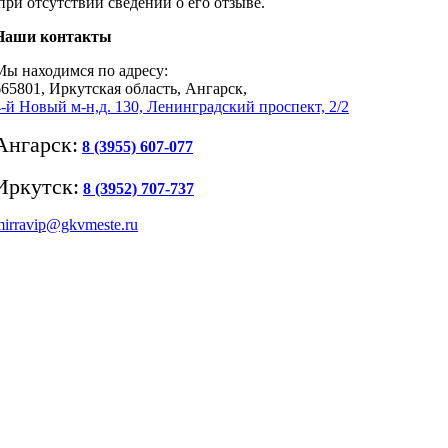
при отсутствии сведений о его отзыве.
Наши контакты
Мы находимся по адресу:
665801, Иркутская область, Ангарск,
​4-й Новый м-н,д. 130, Ленинградский проспект, 2/2
Ангарск:
8 (3955) 607-077
Иркутск:
8 (3952) 707-737
mirravip@gkvmeste.ru